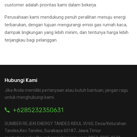
customer adalah prioritas kami dalam bekerja.
Perusahaan kami mendukung penuh peralihan menuju energi
terbarukan, dengan tujuan mengurangi emisi gas rumah kaca,
dampak lingkungan yang lebih minim, dan tentunya harga lebih
terjangkau bagi pelanggan.
Hubungi Kami
Jika Anda memiliki pertanyaan atau butuh bantuan, jangan ragu
untuk menghubungi kami.
+6285232350631
SUMBER REJEKI ENERGY TANDES KIDUL VI/60, Desa/Kelurahan
Tandes,Kec.Tandes, Surabaya 60187, Jawa Timur