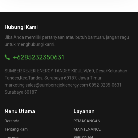
Hubungi Kami
Jika Anda memiliki pertanyaan atau butuh bantuan, jangan ragu
untuk menghubungi kami.
+6285232350631
SUMBER REJEKI ENERGY TANDES KIDUL VI/60, Desa/Kelurahan
Tandes,Kec.Tandes, Surabaya 60187, Jawa Timur
marketing.sales@sumberrejekienergy.com 0852-3235-0631,
Surabaya 60187
Menu Utama
Layanan
Beranda
PEMASANGAN
Tentang Kami
MAINTENANCE
Layanan
PERIZINAN