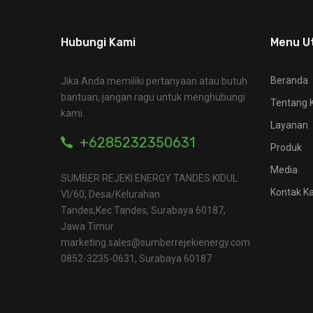
Hubungi Kami
Menu U
Beranda
Jika Anda memiliki pertanyaan atau butuh
bantuan, jangan ragu untuk menghubungi
Tentang 
kami.
Layanan
+6285232350631
Produk
Media
SUMBER REJEKI ENERGY TANDES KIDUL
Kontak K
VI/60, Desa/Kelurahan
Tandes,Kec.Tandes, Surabaya 60187,
Jawa Timur
marketing.sales@sumberrejekienergy.com
0852-3235-0631, Surabaya 60187