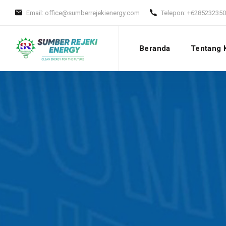
Email:
office@sumberrejekienergy.com
Telepon:
+6285232350
Beranda
Tentang 