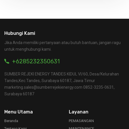
Hubungi Kami
Jika Anda memiliki pertanyaan atau butuh bantuan, jangan ragu
untuk menghubungi kami.
+6285232350631
SUMBER REJEKI ENERGY TANDES KIDUL VI/60, Desa/Kelurahan
Tandes,Kec.Tandes, Surabaya 60187, Jawa Timur
marketing.sales@sumberrejekienergy.com 0852-3235-0631,
Surabaya 60187
Menu Utama
Layanan
Beranda
PEMASANGAN
Tentang Kami
MAINTENANCE